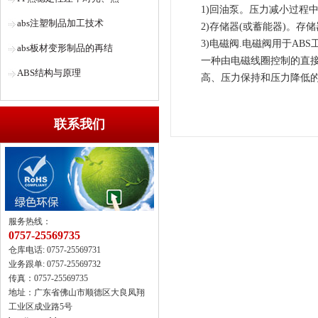
1)回油泵。压力减小过程
abs注塑制品加工技术
2)存储器(或蓄能器)。
3)电磁阀.电磁阀用于ABS
abs板材变形制品的再结
一种由电磁线圈控制的直接
ABS结构与原理
高、压力保持和压力降低的
联系我们
服务热线：
0757-25569735
仓库电话: 0757-25569731
业务跟单: 0757-25569732
传真：0757-25569735
地址：广东省佛山市顺德区大良凤翔
工业区成业路5号