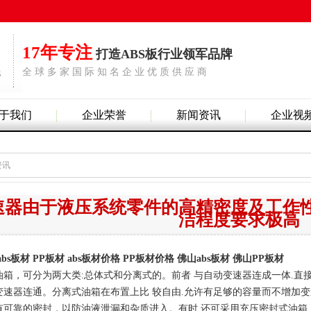
17年专注
打造ABS板行业领军品牌
全 球 多 家 国 际 知 名 企 业 优 质 供 应 商
于我们
企业荣誉
新闻资讯
企业视
资讯
速器由于液压系统零件的高精密度及工作
洁程度要求极高
abs板材
PP板材
abs板材价格
PP板材价格
佛山abs板材
佛山PP板材
油箱，可分为两大类:总体式和分离式的。前者 与自动变速器连成一体.直
速器连通。分离式油箱在布置上比 较自由.允许有足够的容量而不增加变
有可靠的密封，以防油液泄漏和杂质进入。有时 还可采用充压密封式油箱，