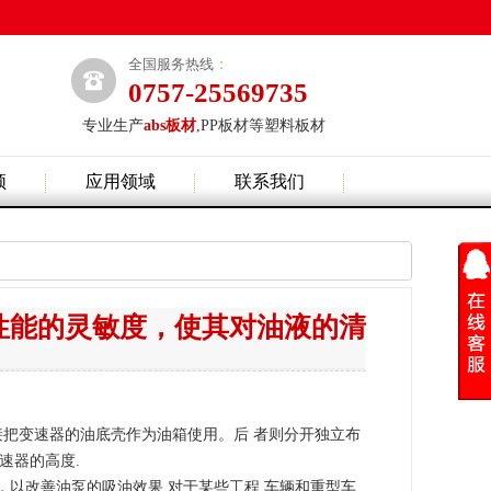
全国服务热线
：
0757-25569735
专业生产
abs板材
,PP板材等塑料板材
频
应用领域
联系我们
性能的灵敏度，使其对油液的清
接把变速器的油底壳作为油箱使用。后 者则分开独立布
速器的高度.
以改善油泵的吸油效果.对于某些工程 车辆和重型车