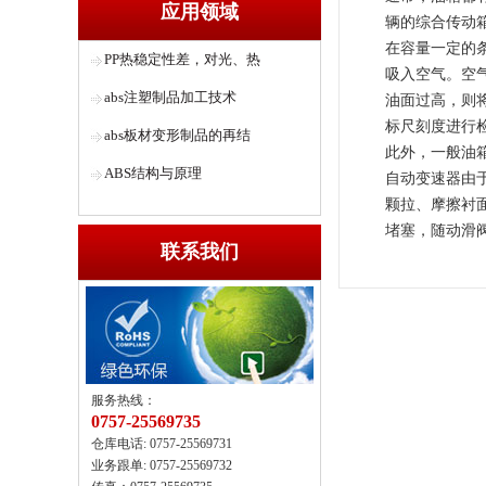
应用领域
辆的综合传动
在容量一定的条
PP热稳定性差，对光、热
吸入空气。空
abs注塑制品加工技术
油面过高，则
标尺刻度进行
abs板材变形制品的再结
此外，一般油
ABS结构与原理
自动变速器由
颗拉、摩擦衬
堵塞，随动滑
联系我们
服务热线：
0757-25569735
仓库电话: 0757-25569731
业务跟单: 0757-25569732