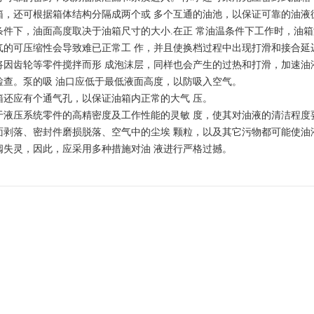
箱，还可根据箱体结构分隔成两个或 多个互通的油池，以保证可靠的油液
件下，油面高度取决于油箱尺寸的大小.在正 常油温条件下工作时，油箱
气的可压缩性会导致难已正常工 作，并且使换档过程中出现打滑和接合延
将因齿轮等零件搅拌而形 成泡沫层，同样也会产生的过热和打滑，加速油液
检查。泵的吸 油口应低于最低液面高度，以防吸入空气。
箱还应有个通气孔，以保证油箱内正常的大气 压。
于液压系统零件的高精密度及工作性能的灵敏 度，使其对油液的清洁程度
面剥落、密封件磨损脱落、空气中的尘埃 颗粒，以及其它污物都可能使油
阀失灵，因此，应采用多种措施对油 液进行严格过撼。