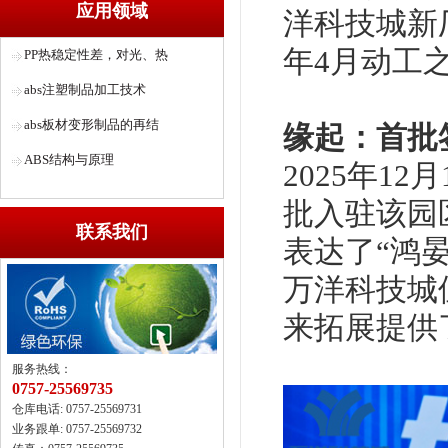
应用领域
洋科技城新
年4月动工
PP热稳定性差，对光、热
abs注塑制品加工技术
abs板材变形制品的再结
缘起：首批
ABS结构与原理
2025年1
批入驻该园
联系我们
表达了“鸿
万洋科技城
来拓展提供
服务热线：
0757-25569735
仓库电话: 0757-25569731
业务跟单: 0757-25569732