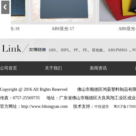
S亚光-18
ABS亚光-17
ABS亚光-1
、
、
、
、
、
，
ABS
HIPS
PP
PE
双色板
ABS/PMMA
P
公司首页
关于我们
新闻资讯
Copyright @ 2016 All Rights Reserved 佛山市顺德区鸿晏塑料制
传真：0757-25569735 地址：广东省佛山市顺德区大良凤翔工业区成业
官方网址：http://www.fshongyan.com 技术支持：
中投盛世 粤ICP备17000