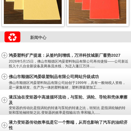
新闻中心
鸿晏塑料扩产提速：从签约到增线，万洋科技城新厂蓄势2027
2026年5月15日，佛山市顺德区鸿晏塑料制品有限公司再传捷报——公司新近
投入十八台全新设备及两条流水线，为迁入蓬江万洋......
佛山市顺德区鸿晏吸塑制品有限公司网站升级成功
佛山市顺德区鸿晏塑料制品有限公司始创于1999年，具有一般纳税人资格，
是一家集研发、生产为一体的塑料板材、塑料厚吸塑加工......
液压油在变矩器中高速循环流动，与泵轮、涡轮、导轮和壳体摩擦
及
变矩器的传动比是指涡轮的转速与泵轮的转速之比，转矩比 是指涡轮轴的转
矩和泵轮袖转矩之比.变矩器的效率是指输出功 率和输入......
液力变矩器传动效率低是它一个弊端，从而也影响了汽车的油经济
性