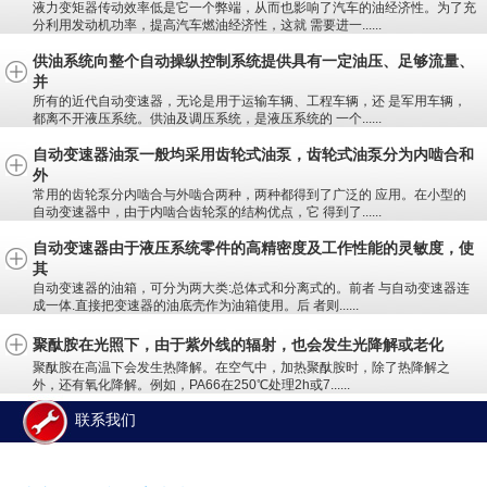
液力变矩器传动效率低是它一个弊端，从而也影响了汽车的油经济性。为了充
分利用发动机功率，提高汽车燃油经济性，这就 需要进一......
供油系统向整个自动操纵控制系统提供具有一定油压、足够流量、
并
所有的近代自动变速器，无论是用于运输车辆、工程车辆，还 是军用车辆，
都离不开液压系统。供油及调压系统，是液压系统的 一个......
自动变速器油泵一般均采用齿轮式油泵，齿轮式油泵分为内啮合和
外
常用的齿轮泵分内啮合与外啮合两种，两种都得到了广泛的 应用。在小型的
自动变速器中，由于内啮合齿轮泵的结构优点，它 得到了......
自动变速器由于液压系统零件的高精密度及工作性能的灵敏度，使
其
自动变速器的油箱，可分为两大类:总体式和分离式的。前者 与自动变速器连
成一体.直接把变速器的油底壳作为油箱使用。后 者则......
聚酞胺在光照下，由于紫外线的辐射，也会发生光降解或老化
聚酞胺在高温下会发生热降解。在空气中，加热聚酞胺时，除了热降解之
外，还有氧化降解。例如，PA66在250℃处理2h或7......
联系我们